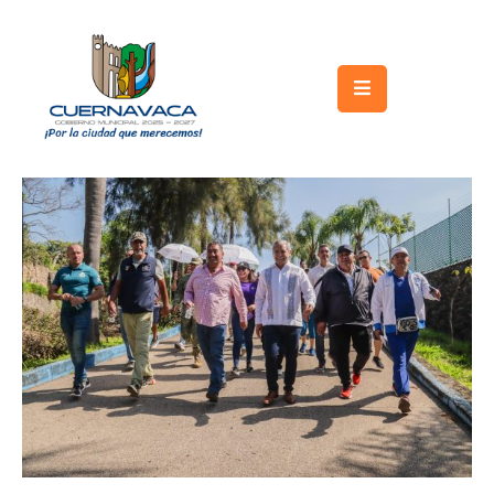
Inicio
Gobierno
Turismo
Trámites
y
Servicios
Licitaciones
Transparencia
Directorio