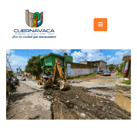
Inicio
Gobierno
Turismo
Trámites
y
Servicios
Licitaciones
Transparencia
Directorio