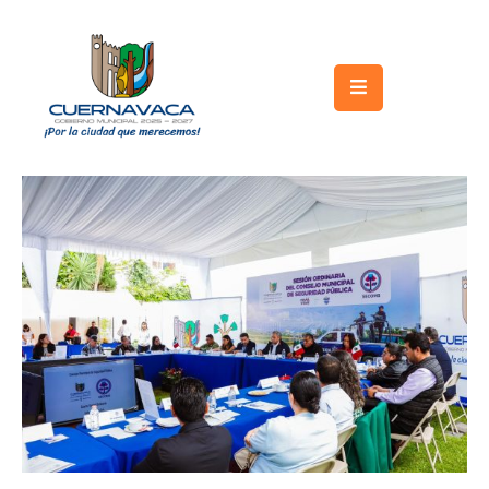
Inicio
Gobierno
Turismo
Trámites
y
Servicios
Licitaciones
Transparencia
Directorio