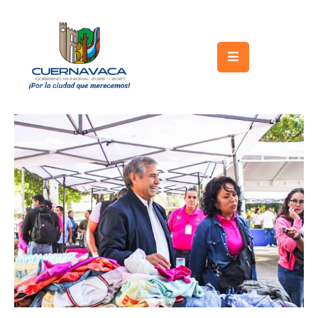
Inicio
Gobierno
Turismo
Trámites
y
Servicios
Licitaciones
Transparencia
Directorio