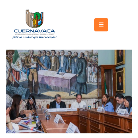
Inicio
Gobierno
Turismo
Trámites
y
Servicios
Licitaciones
Transparencia
Directorio