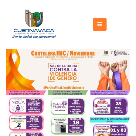
Inicio
Gobierno
Turismo
Trámites
y
Servicios
Licitaciones
Transparencia
Directorio