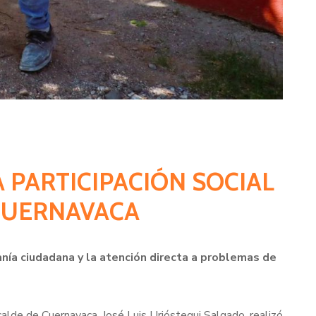
 PARTICIPACIÓN SOCIAL
 CUERNAVACA
canía ciudadana y la atención directa a problemas de
calde de Cuernavaca, José Luis Urióstegui Salgado, realizó