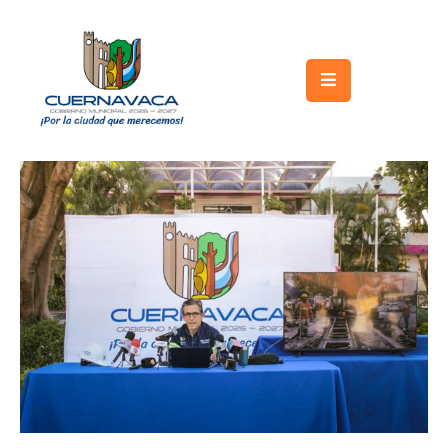
Inicio
Gobierno
Turismo
Trámites
y
Servicios
Licitaciones
Transparencia
Directorio