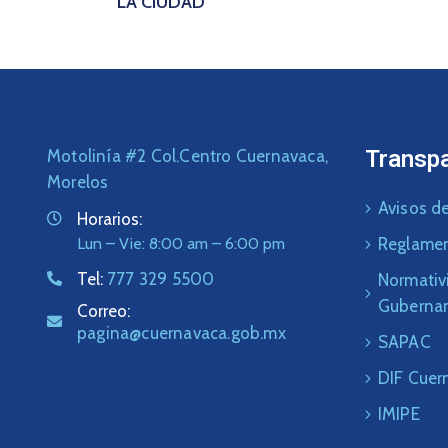
LA CIUDAD
Transp
Motolinía #2 Col.Centro Cuernavaca,
Morelos
Avisos de
Horarios:
Lun – Vie: 8:00 am – 6:00 pm
Reglame
Tel:
777 329 5500
Normativ
Guberna
Correo:
pagina@cuernavaca.gob.mx
SAPAC
DIF Cuer
IMIPE