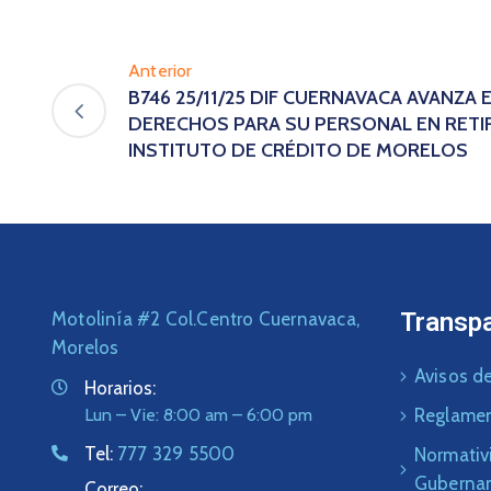
Anterior
B746 25/11/25 DIF CUERNAVACA AVANZA 
DERECHOS PARA SU PERSONAL EN RETI
INSTITUTO DE CRÉDITO DE MORELOS
Transp
Motolinía #2 Col.Centro Cuernavaca,
Morelos
Avisos de
Horarios:
Lun – Vie: 8:00 am – 6:00 pm
Reglame
Tel:
777 329 5500
Normativ
Guberna
Correo: