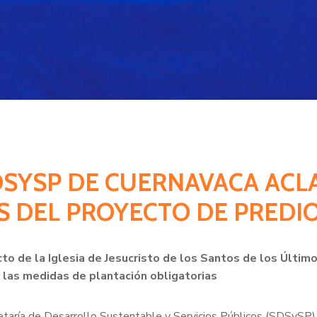
 SDSYSP DE CUERNAVACA ACL
 DEL PROYECTO DE PREDI
to de la Iglesia de Jesucristo de los Santos de los Último
y las medidas de plantación obligatorias
etaría de Desarrollo Sustentable y Servicios Públicos (SDSySP)