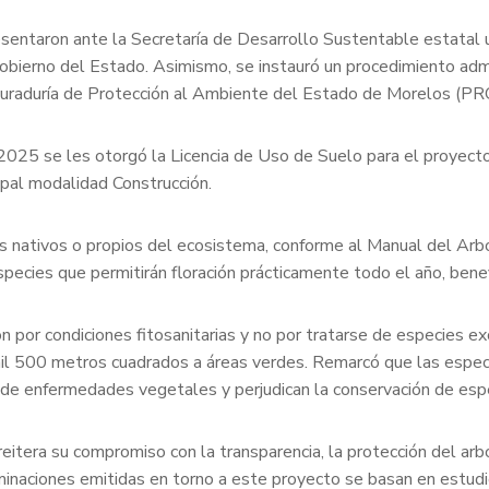
esentaron ante la Secretaría de Desarrollo Sustentable estatal
obierno del Estado. Asimismo, se instauró un procedimiento admi
ocuraduría de Protección al Ambiente del Estado de Morelos (
 2025 se les otorgó la Licencia de Uso de Suelo para el proyect
ipal modalidad Construcción.
es nativos o propios del ecosistema, conforme al Manual del Ar
species que permitirán floración prácticamente todo el año, benef
on por condiciones fitosanitarias y no por tratarse de especies ex
il 500 metros cuadrados a áreas verdes. Remarcó que las espec
n de enfermedades vegetales y perjudican la conservación de espe
itera su compromiso con la transparencia, la protección del arb
inaciones emitidas en torno a este proyecto se basan en estudio