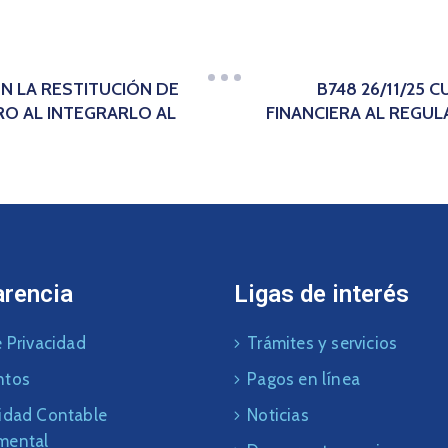
EN LA RESTITUCIÓN DE
B748 26/11/25
RO AL INTEGRARLO AL
FINANCIERA AL REGU
arencia
Ligas de interés
 Privacidad
Trámites y servicios
ntos
Pagos en línea
idad Contable
Noticias
mental