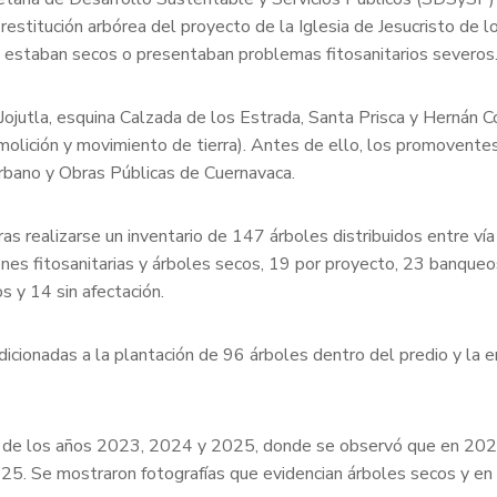
restitución arbórea del proyecto de la Iglesia de Jesucristo de 
, estaban secos o presentaban problemas fitosanitarios severos
ojutla, esquina Calzada de los Estrada, Santa Prisca y Hernán Cor
lición y movimiento de tierra). Antes de ello, los promoventes o
rbano y Obras Públicas de Cuernavaca.
as realizarse un inventario de 147 árboles distribuidos entre vía 
nes fitosanitarias y árboles secos, 19 por proyecto, 23 banqueos
s y 14 sin afectación.
ndicionadas a la plantación de 96 árboles dentro del predio y la e
l de los años 2023, 2024 y 2025, donde se observó que en 2024 i
. Se mostraron fotografías que evidencian árboles secos y en 