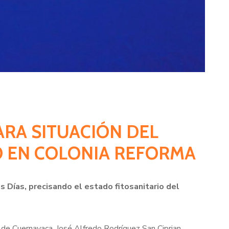
ARA SITUACIÓN DEL
O EN COLONIA REFORMA
s Días, precisando el estado fitosanitario del
 de Cuernavaca, José Alfredo Rodríguez San Ciprian,