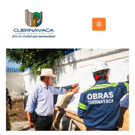
Inicio
Gobierno
Turismo
Trámites
y
Servicios
Licitaciones
Transparencia
Directorio