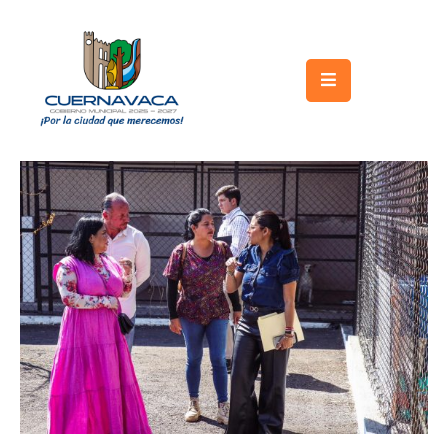
Inicio
Gobierno
Turismo
Trámites
y
Servicios
Licitaciones
Transparencia
Directorio