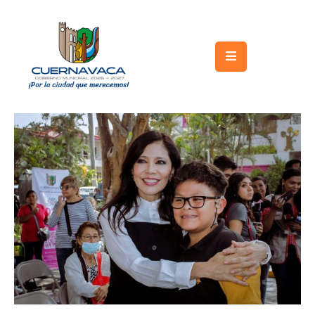
Inicio
Gobierno
Turismo
Trámites
y
Servicios
Licitaciones
Transparencia
Directorio