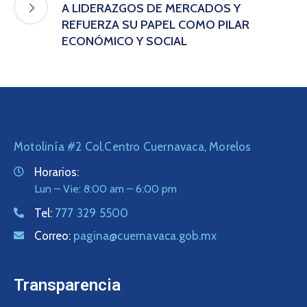
A LIDERAZGOS DE MERCADOS Y
REFUERZA SU PAPEL COMO PILAR
ECONÓMICO Y SOCIAL
Motolinía #2 Col.Centro Cuernavaca, Morelos
Horarios:
Lun – Vie: 8:00 am – 6:00 pm
Tel:
777 329 5500
Correo:
pagina@cuernavaca.gob.mx
Transparencia