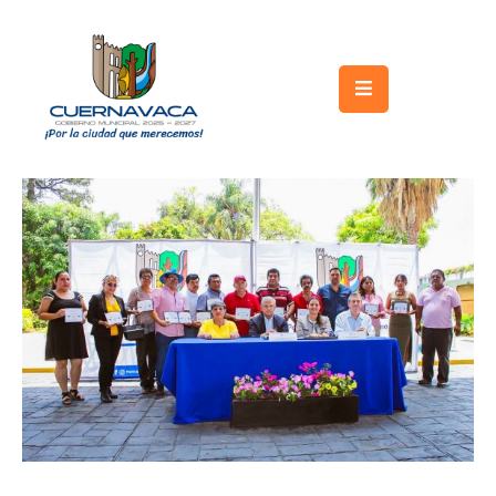
Inicio
Gobierno
Turismo
Trámites
y
Servicios
Licitaciones
Transparencia
Directorio