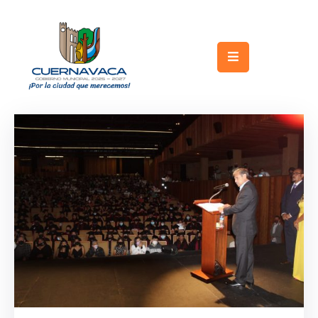
Inicio
Gobierno
Turismo
Trámites
y
Servicios
Licitaciones
Transparencia
Directorio