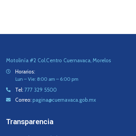
Motolinía #2 Col.Centro Cuernavaca, Morelos
Horarios:
Lun – Vie: 8:00 am – 6:00 pm
Tel:
777 329 5500
Correo:
pagina@cuernavaca.gob.mx
Transparencia