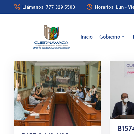
Llámanos: 777 329 5500
Horarios: Lun - Vi
Inicio
Gobierno
B157