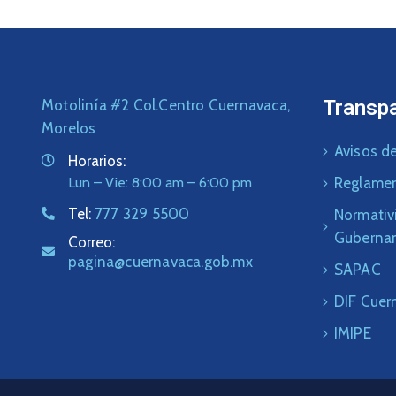
Transp
Motolinía #2 Col.Centro Cuernavaca,
Morelos
Avisos de
Horarios:
Lun – Vie: 8:00 am – 6:00 pm
Reglame
Tel:
777 329 5500
Normativ
Guberna
Correo:
pagina@cuernavaca.gob.mx
SAPAC
DIF Cuer
IMIPE