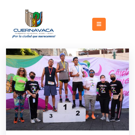
Inicio
Gobierno
Turismo
Trámites
y
Servicios
Licitaciones
Transparencia
Directorio