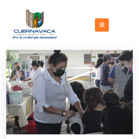
Inicio
Gobierno
Turismo
Trámites
y
Servicios
Licitaciones
Transparencia
Directorio