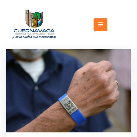
Inicio
Gobierno
Turismo
Trámites
y
Servicios
Licitaciones
Transparencia
Directorio