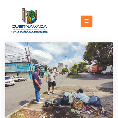
Inicio
Gobierno
Turismo
Trámites
y
Servicios
Licitaciones
Transparencia
Directorio