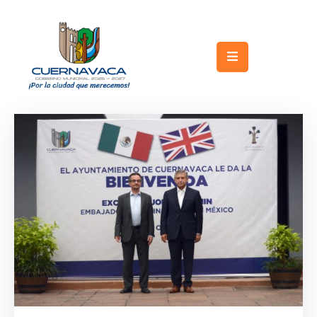
Inicio
Gobierno
Turismo
Trámites
y
Servicios
Licitaciones
Transparencia
Directorio