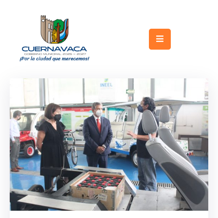
Inicio
Gobierno
Turismo
Trámites
y
Servicios
Licitaciones
Transparencia
Directorio