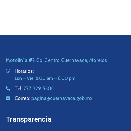
Motolinía #2 Col.Centro Cuernavaca, Morelos
Horarios:
Lun – Vie: 8:00 am – 6:00 pm
Tel:
777 329 5500
Correo:
pagina@cuernavaca.gob.mx
Transparencia