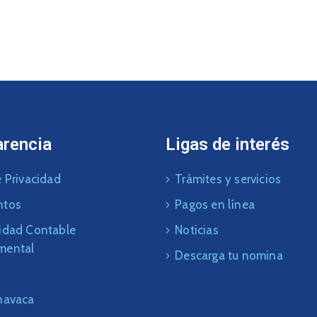
arencia
Ligas de interés
 Privacidad
Trámites y servicios
ntos
Pagos en línea
idad Contable
Noticias
mental
Descarga tu nomina
navaca