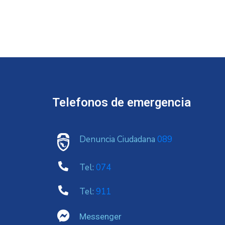
Telefonos de emergencia
Denuncia Ciudadana
089
Tel:
074
Tel:
911
Messenger