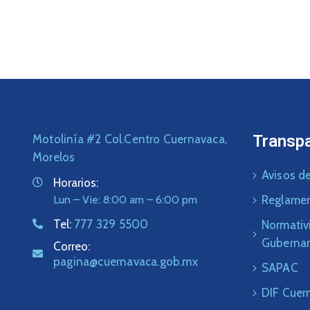
Transp
Motolinía #2 Col.Centro Cuernavaca,
Morelos
Avisos de
Horarios:
Lun – Vie: 8:00 am – 6:00 pm
Reglame
Tel:
777 329 5500
Normativ
Guberna
Correo:
pagina@cuernavaca.gob.mx
SAPAC
DIF Cuer