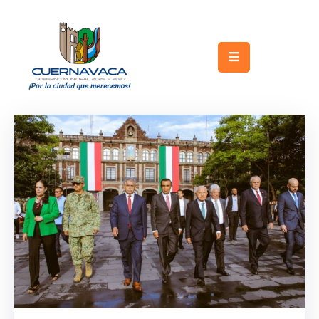
Inicio
Gobierno
Turismo
Trámites
y
Servicios
Licitaciones
Transparencia
Directorio