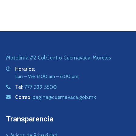
Motolinía #2 Col.Centro Cuernavaca, Morelos
Horarios:
Lun – Vie: 8:00 am – 6:00 pm
Tel:
777 329 5500
Correo:
pagina@cuernavaca.gob.mx
Transparencia
Avisos de Privacidad