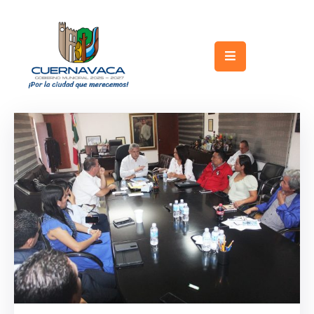
Inicio
Gobierno
Turismo
Trámites
y
Servicios
Licitaciones
Transparencia
Directorio