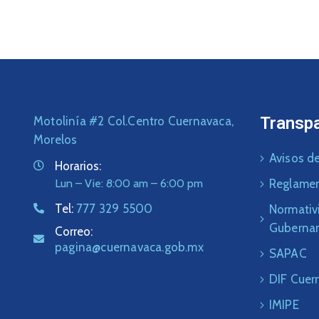
Transp
Motolinía #2 Col.Centro Cuernavaca,
Morelos
Avisos de
Horarios:
Lun – Vie: 8:00 am – 6:00 pm
Reglame
Tel:
777 329 5500
Normativ
Guberna
Correo:
pagina@cuernavaca.gob.mx
SAPAC
DIF Cuer
IMIPE