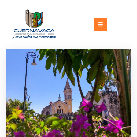
Inicio
Gobierno
Turismo
Trámites
y
Servicios
Licitaciones
Transparencia
Directorio