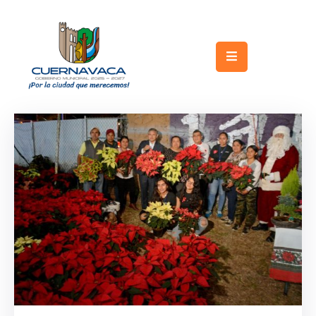
Inicio
Gobierno
Turismo
Trámites
y
Servicios
Licitaciones
Transparencia
Directorio