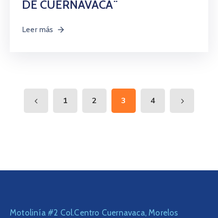
DE CUERNAVACA¨
Leer más
1
2
3
4
Motolinía #2 Col.Centro Cuernavaca, Morelos