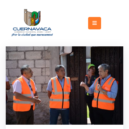
Inicio
Gobierno
Turismo
Trámites
y
Servicios
Licitaciones
Transparencia
Directorio