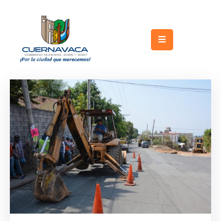
Inicio
Gobierno
Turismo
Trámites
y
Servicios
Licitaciones
Transparencia
Directorio