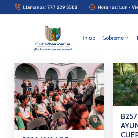
Llámanos: 777 329 5500
Horarios: Lun - Vi
Inicio
Gobierno
B257
AYU
CUE