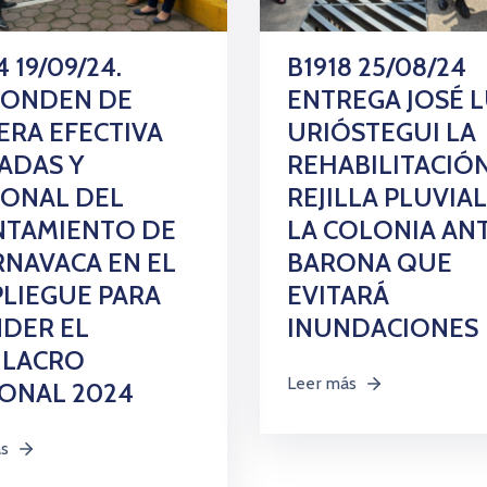
 19/09/24.
B1918 25/08/24
PONDEN DE
ENTREGA JOSÉ L
RA EFECTIVA
URIÓSTEGUI LA
ADAS Y
REHABILITACIÓ
SONAL DEL
REJILLA PLUVIAL
NTAMIENTO DE
LA COLONIA AN
NAVACA EN EL
BARONA QUE
LIEGUE PARA
EVITARÁ
DER EL
INUNDACIONES
ULACRO
Leer más
ONAL 2024
ás