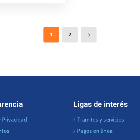
1
2
arencia
Ligas de interés
 Privacidad
Trámites y servicios
ntos
Pagos en línea