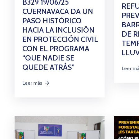
B329 19/06/25
REFU
CUERNAVACA DA UN
PREV
PASO HISTÓRICO
BARR
HACIA LA INCLUSIÓN
DE R
EN PROTECCIÓN CIVIL
TEM
CON EL PROGRAMA
LLUV
“QUE NADIE SE
QUEDE ATRÁS”
Leer m
Leer más