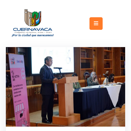
Inicio
Gobierno
Turismo
Trámites
y
Servicios
Licitaciones
Transparencia
Directorio