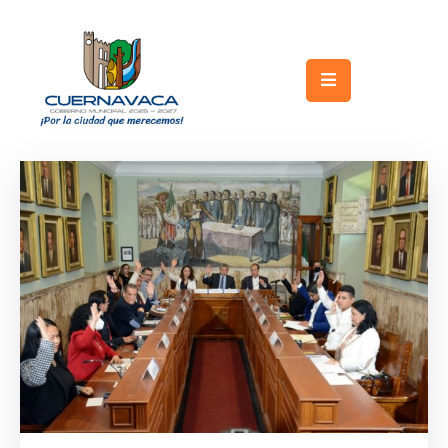
Inicio
Gobierno
Turismo
Trámites
y
Servicios
Licitaciones
Transparencia
Directorio