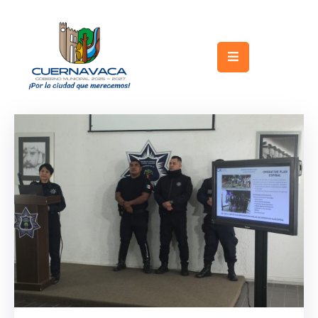
Inicio
Gobierno
Turismo
Trámites
y
Servicios
Licitaciones
Transparencia
Directorio