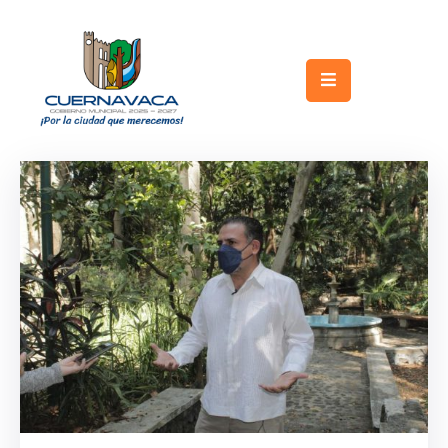
Inicio
Gobierno
Turismo
Trámites
y
Servicios
Licitaciones
Transparencia
Directorio