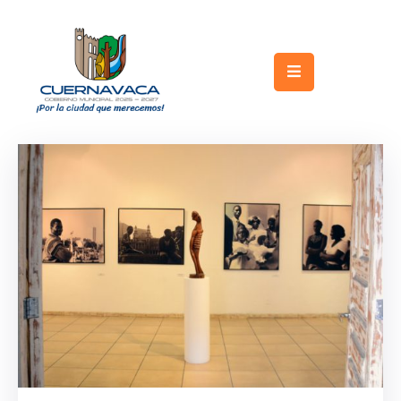
Inicio
Gobierno
Turismo
Trámites
y
Servicios
Licitaciones
Transparencia
Directorio