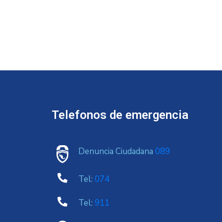
Telefonos de emergencia
Denuncia Ciudadana
089
Tel:
074
Tel:
911