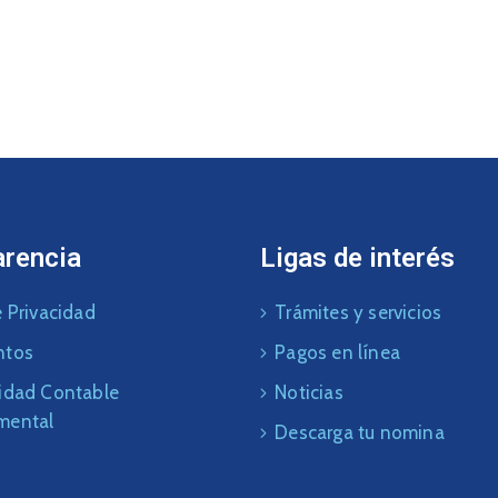
arencia
Ligas de interés
 Privacidad
Trámites y servicios
ntos
Pagos en línea
idad Contable
Noticias
mental
Descarga tu nomina