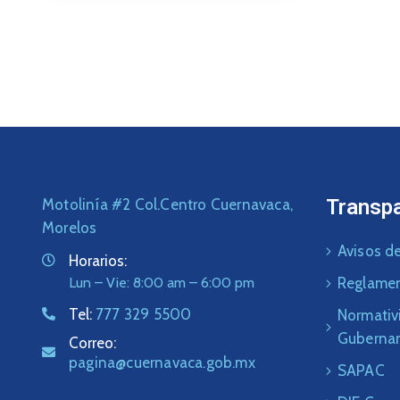
Transp
Motolinía #2 Col.Centro Cuernavaca,
Morelos
Avisos de
Horarios:
Lun – Vie: 8:00 am – 6:00 pm
Reglame
Tel:
777 329 5500
Normativ
Guberna
Correo:
pagina@cuernavaca.gob.mx
SAPAC