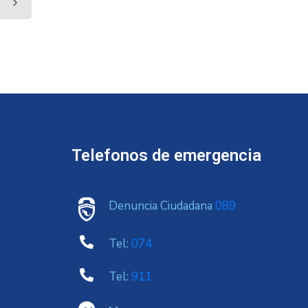
Telefonos de emergencia
Denuncia Ciudadana
089
Tel:
074
Tel:
911