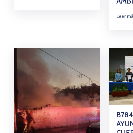
AMBI
Leer m
B784
AYU
CUER