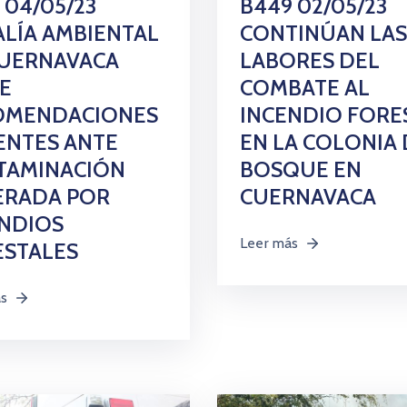
 04/05/23
B449 02/05/23
ALÍA AMBIENTAL
CONTINÚAN LAS
CUERNAVACA
LABORES DEL
E
COMBATE AL
OMENDACIONES
INCENDIO FORE
ENTES ANTE
EN LA COLONIA 
TAMINACIÓN
BOSQUE EN
ERADA POR
CUERNAVACA
NDIOS
Leer más
ESTALES
ás