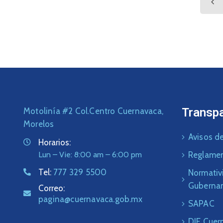
Transp
Motolinía #2 Col.Centro Cuernavaca,
Morelos
Avisos de
Horarios:
Lun – Vie: 8:00 am – 6:00 pm
Reglame
Tel:
777 329 5500
Normativ
Guberna
Correo:
pagina@cuernavaca.gob.mx
SAPAC
DIF Cuer