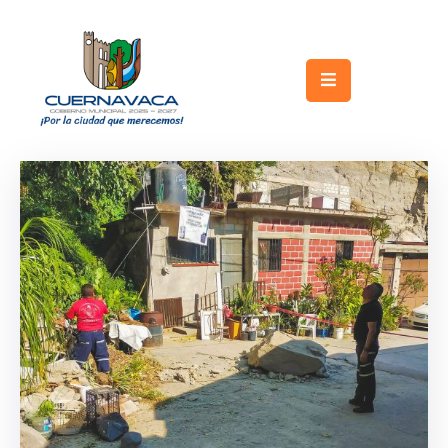
Inicio
Gobierno
Turismo
Trámites
y
Servicios
Licitaciones
Transparencia
Directorio