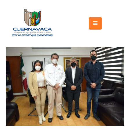
Inicio
Gobierno
Turismo
Trámites
y
Servicios
Licitaciones
Transparencia
Directorio