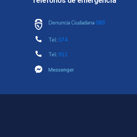
Telefonos de emergencia
Denuncia Ciudadana
089
Tel:
074
Tel:
911
Messenger