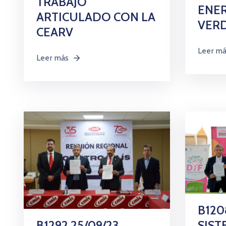
TRABAJO
ENE
ARTICULADO CON LA
VER
CEARV
Leer m
Leer más
B120
B1292 25/09/23
SIST