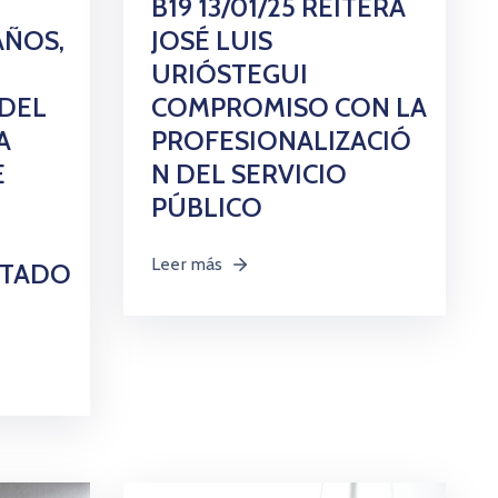
B19 13/01/25 REITERA
AÑOS,
JOSÉ LUIS
URIÓSTEGUI
 DEL
COMPROMISO CON LA
A
PROFESIONALIZACIÓ
E
N DEL SERVICIO
PÚBLICO
Leer más
STADO