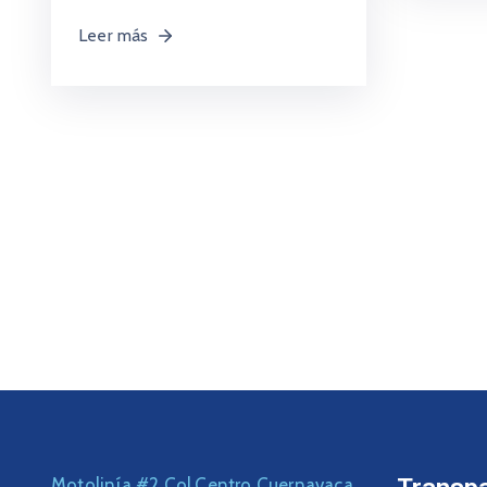
Leer más
Motolinía #2 Col.Centro Cuernavaca,