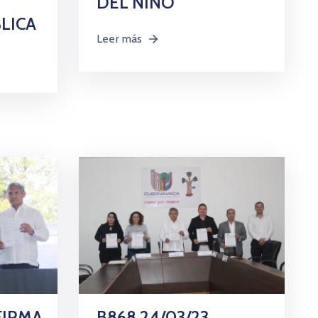
DEL NIÑO
LICA
Leer más
FIRMA
B868 24/03/23