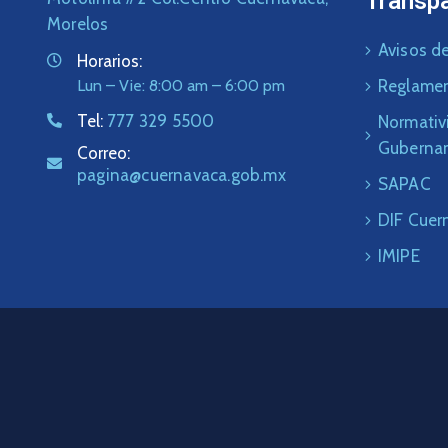
Transp
Morelos
Avisos de
Horarios:
Lun – Vie: 8:00 am – 6:00 pm
Reglame
Tel:
777 329 5500
Normativ
Guberna
Correo:
pagina@cuernavaca.gob.mx
SAPAC
DIF Cuer
IMIPE