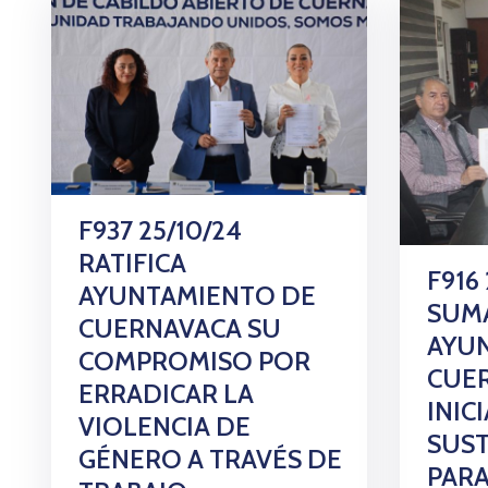
F937 25/10/24
RATIFICA
F916
AYUNTAMIENTO DE
SUM
CUERNAVACA SU
AYU
COMPROMISO POR
CUE
ERRADICAR LA
INIC
VIOLENCIA DE
SUST
GÉNERO A TRAVÉS DE
PARA