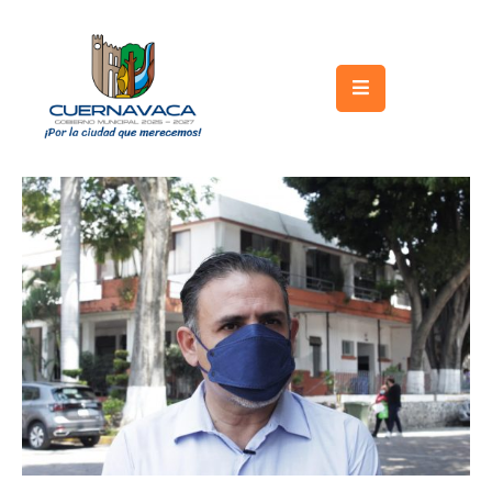
Inicio
Gobierno
Turismo
Trámites
y
Servicios
Licitaciones
Transparencia
Directorio