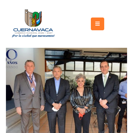
Inicio
Gobierno
Turismo
Trámites
y
Servicios
Licitaciones
Transparencia
Directorio