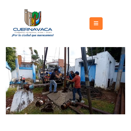
Inicio
Gobierno
Turismo
Trámites
y
Servicios
Licitaciones
Transparencia
Directorio