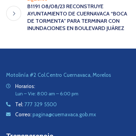
B1191 08/08/23 RECONSTRUYE
AYUNTAMIENTO DE CUERNAVACA “BOCA
DE TORMENTA” PARA TERMINAR CON
INUNDACIONES EN BOULEVARD JUÁREZ
Motolinía #2 Col.Centro Cuernavaca, Morelos
Horarios:
Lun – Vie: 8:00 am – 6:00 pm
Tel:
777 329 5500
Correo:
pagina@cuernavaca.gob.mx