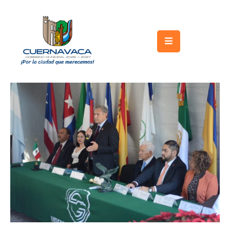
Inicio
Gobierno
Turismo
Trámites
y
Servicios
Licitaciones
Transparencia
Directorio