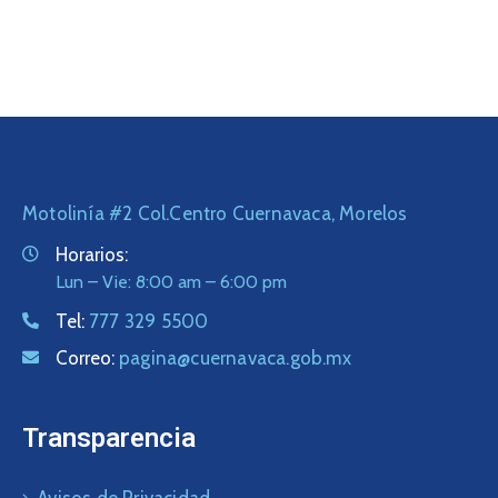
Motolinía #2 Col.Centro Cuernavaca, Morelos
Horarios:
Lun – Vie: 8:00 am – 6:00 pm
Tel:
777 329 5500
Correo:
pagina@cuernavaca.gob.mx
Transparencia
Avisos de Privacidad