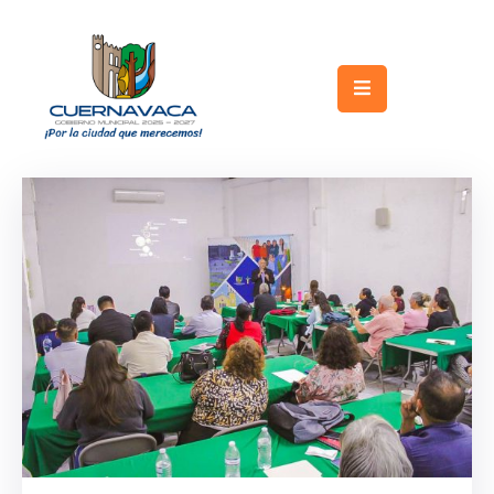
Inicio
Gobierno
Turismo
Trámites
y
Servicios
Licitaciones
Transparencia
Directorio