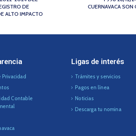
EGISTRO DE
CUERNAVACA SON 
DE ALTO IMPACTO
arencia
Ligas de interés
 Privacidad
Trámites y servicios
ntos
Pagos en línea
idad Contable
Noticias
mental
Descarga tu nomina
navaca