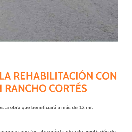
 LA REHABILITACIÓN CON
EN RANCHO CORTÉS
esta obra que beneficiará a más de 12 mil
 espesor que fortalecerán la obra de ampliación de