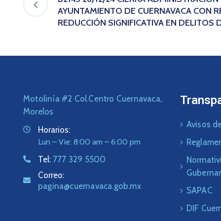
AYUNTAMIENTO DE CUERNAVACA CON R
REDUCCIÓN SIGNIFICATIVA EN DELITOS 
Transp
Motolinía #2 Col.Centro Cuernavaca,
Morelos
Avisos de
Horarios:
Lun – Vie: 8:00 am – 6:00 pm
Reglame
Tel:
777 329 5500
Normativ
Guberna
Correo:
pagina@cuernavaca.gob.mx
SAPAC
DIF Cuer