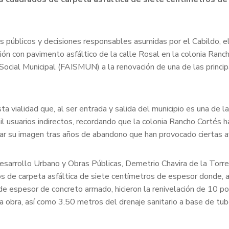
s públicos y decisiones responsables asumidas por el Cabildo, e
ación con pavimento asfáltico de la calle Rosal en la colonia Ra
ocial Municipal (FAISMUN) a la renovación de una de las princip
a vialidad que, al ser entrada y salida del municipio es una de l
l usuarios indirectos, recordando que la colonia Rancho Cortés 
iar su imagen tras años de abandono que han provocado ciertas a
e Desarrollo Urbano y Obras Públicas, Demetrio Chavira de la Torr
s de carpeta asfáltica de siete centímetros de espesor donde, ad
e espesor de concreto armado, hicieron la renivelación de 10 po
la obra, así como 3.50 metros del drenaje sanitario a base de tu