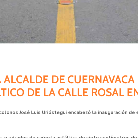
A ALCALDE DE CUERNAVACA
TICO DE LA CALLE ROSAL 
colonos José Luis Urióstegui encabezó la inauguración de 
os cuadrados de carpeta asfáltica de siete centímetros de