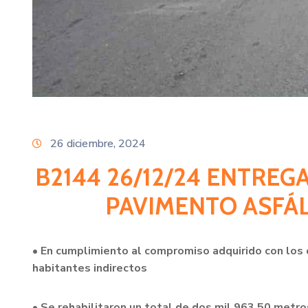
26 diciembre, 2024
B2144 26/12/24 ENTREG
PAVIMENTO ASFÁL
• En cumplimiento al compromiso adquirido con los 
habitantes indirectos
• Se rehabilitaron un total de dos mil 963.50 metr