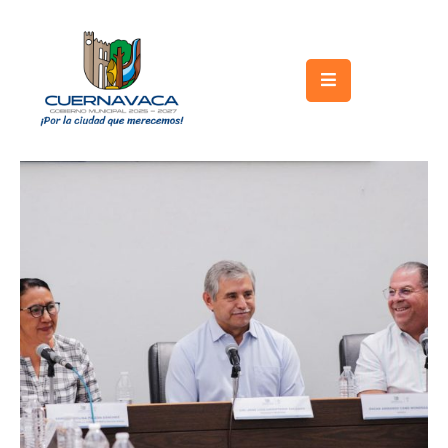
Inicio
Gobierno
Turismo
Trámites
y
Servicios
Licitaciones
Transparencia
Directorio