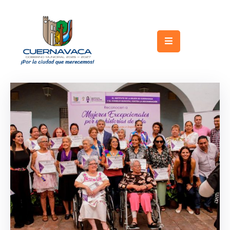
Inicio
Gobierno
Turismo
Trámites
y
Servicios
Licitaciones
Transparencia
Directorio